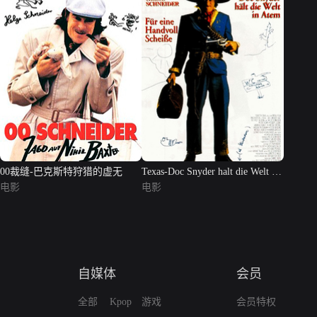
00裁缝-巴克斯特狩猎的虚无
Texas-Doc Snyder halt die Welt in
电影
Atem
电影
自媒体
会员
全部
Kpop
游戏
会员特权