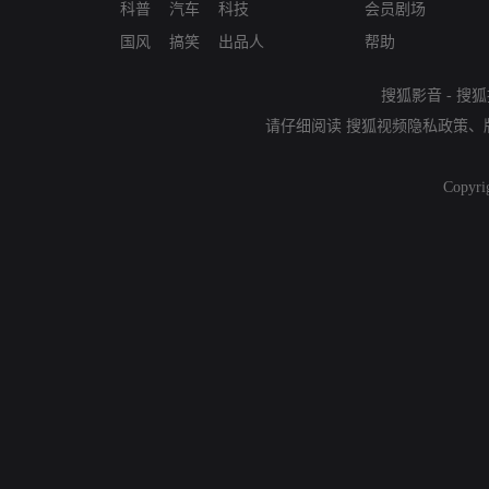
科普
汽车
科技
会员剧场
国风
搞笑
出品人
帮助
搜狐影音
-
搜狐
请仔细阅读
搜狐视频隐私政策
、
Copyri