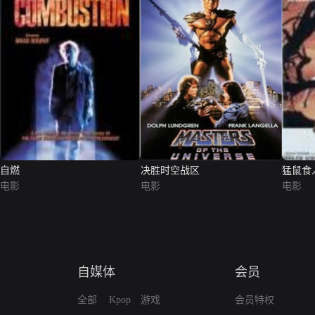
自燃
决胜时空战区
猛鼠食
电影
电影
电影
自媒体
会员
全部
Kpop
游戏
会员特权