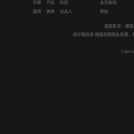
科普
汽车
科技
会员剧场
国风
搞笑
出品人
帮助
搜狐影音
-
搜狐
请仔细阅读
搜狐视频隐私政策
、
Copyri