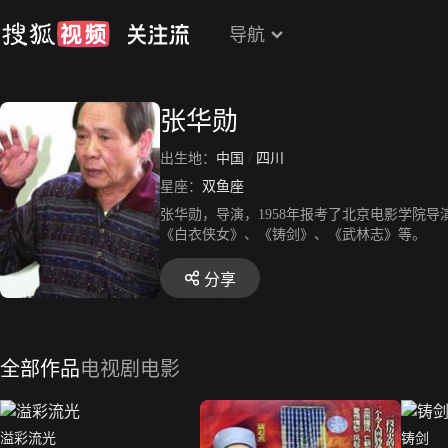
导航
张华勋
出生地：
中国
/
四川
星座：
双鱼座
张华勋，导演，1958年报考了北京电影学院
《白衣侠女》、《铸剑》、《武林志》等。
分享
全部作品
电视剧
电影
溢彩流光
铸剑