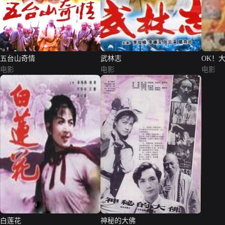
五台山奇情
武林志
OK！
电影
电影
电影
白莲花
神秘的大佛