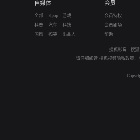
自媒体
会员
全部
Kpop
游戏
会员特权
科普
汽车
科技
会员剧场
国风
搞笑
出品人
帮助
搜狐影音
-
搜狐
请仔细阅读
搜狐视频隐私政策
、
Copyri