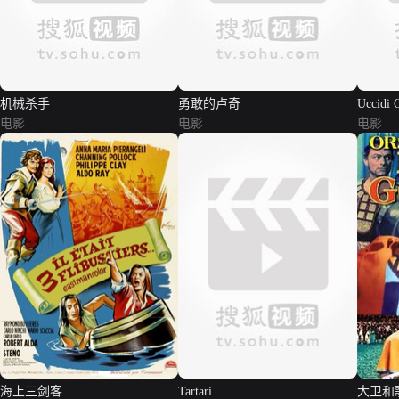
机械杀手
勇敢的卢奇
Uccidi 
电影
电影
电影
海上三剑客
Tartari
大卫和