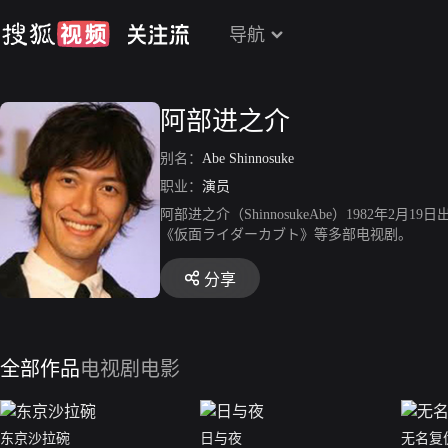
导航
阿部进之介
别名：
Abe Shinnosuke
职业：
演员
阿部进之介（ShinnosukeAbe）1982
《仮面ライダーカブト》等多部电视剧。
分享
全部作品
电视剧
电影
东京沙拉碗
日与夜
无名复