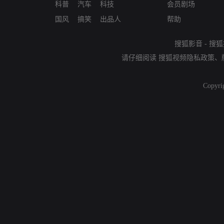
科普
汽车
科技
会员剧场
国风
搞笑
出品人
帮助
搜狐影音
-
搜狐
请仔细阅读
搜狐视频隐私政策
、
Copyri