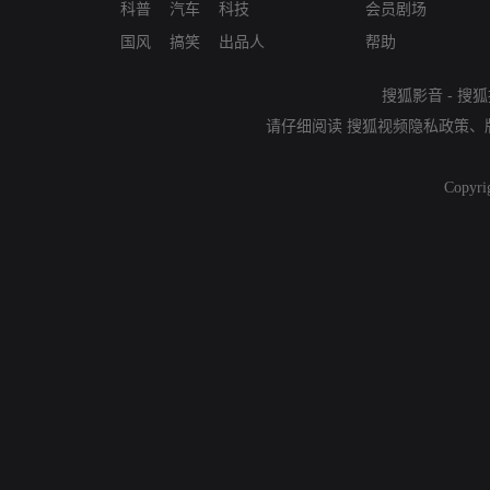
科普
汽车
科技
会员剧场
国风
搞笑
出品人
帮助
搜狐影音
-
搜狐
请仔细阅读
搜狐视频隐私政策
、
Copyri