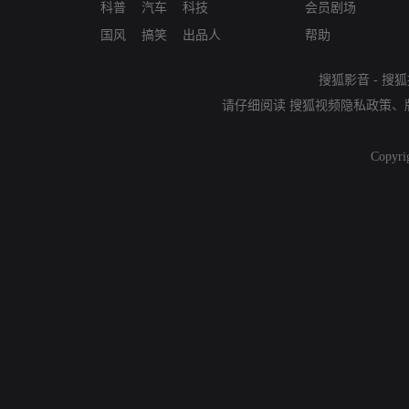
科普
汽车
科技
会员剧场
国风
搞笑
出品人
帮助
搜狐影音
-
搜狐
请仔细阅读
搜狐视频隐私政策
、
Copyri