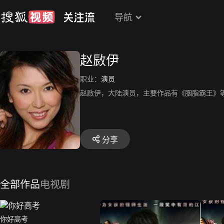
导航
赵敐伊
职业：
演员
赵敐伊，大陆演员，主要作品有《胭脂霸王》
分享
全部作品
电视剧
你好高考