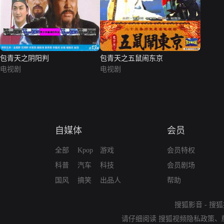
包青天之阴阳判
包青天之五鼠闹东京
电视剧
电视剧
自媒体
会员
全部
Kpop
游戏
会员特权
科普
汽车
科技
会员剧场
国风
搞笑
出品人
帮助
搜狐影音
-
搜狐
请仔细阅读
搜狐视频隐私政策
、