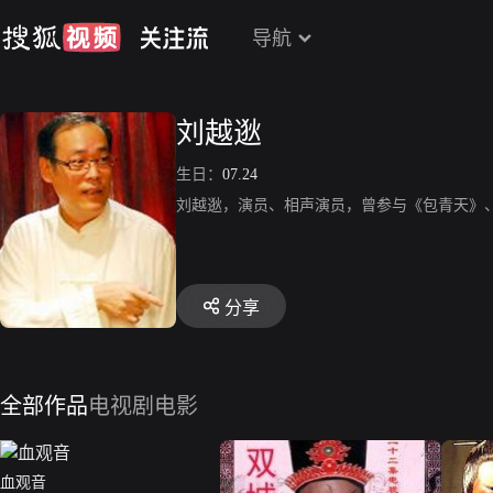
导航
刘越逖
生日：
07.24
刘越逖，演员、相声演员，曾参与《包青天》
分享
全部作品
电视剧
电影
血观音