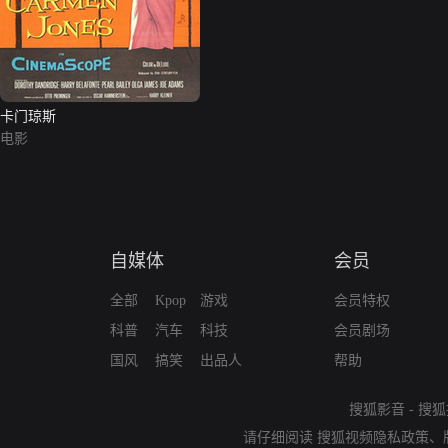
卡门琼斯
电影
自媒体
会员
全部
Kpop
游戏
会员特权
科普
汽车
科技
会员剧场
国风
搞笑
出品人
帮助
搜狐影音
-
搜狐
请仔细阅读
搜狐视频隐私政策
、