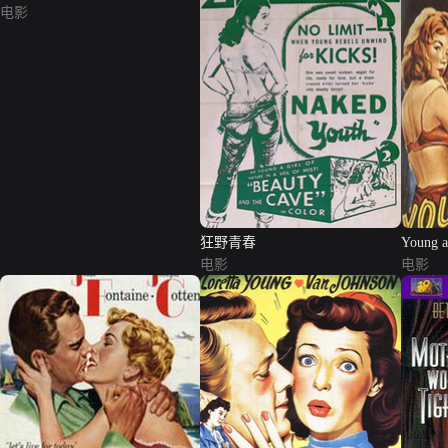
电影
狂野青春
Young a
电影
电影