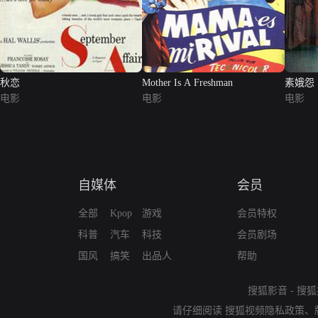
秋恋
Mother Is A Freshman
素娥怨
电影
电影
电影
自媒体
会员
全部
Kpop
游戏
会员特权
科普
汽车
科技
会员剧场
国风
搞笑
出品人
帮助
搜狐影音
-
搜狐
请仔细阅读
搜狐视频隐私政策
、