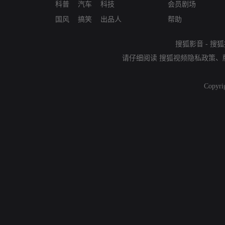
科普
汽车
科技
会员剧场
国风
搞笑
出品人
帮助
搜狐影音
-
搜狐
请仔细阅读
搜狐视频隐私政策
、
Copyri