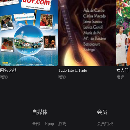
网名之战
Tudo Isto E Fado
女人们
电影
电影
电影
自媒体
会员
全部
Kpop
游戏
会员特权