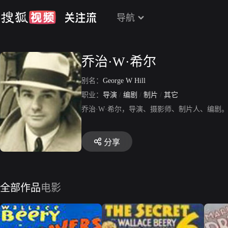
导航
乔治·W·希尔
别名：
George W Hill
职业：
导演
/
编剧
/
制片
/
其它
乔治·W·希尔，导演、摄影师、制片人、编剧
分享
全部作品
电影