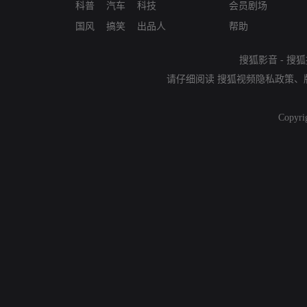
科普
汽车
科技
会员剧场
国风
搞笑
出品人
帮助
搜狐影音
-
搜狐
请仔细阅读
搜狐视频隐私政策
、
Copyri