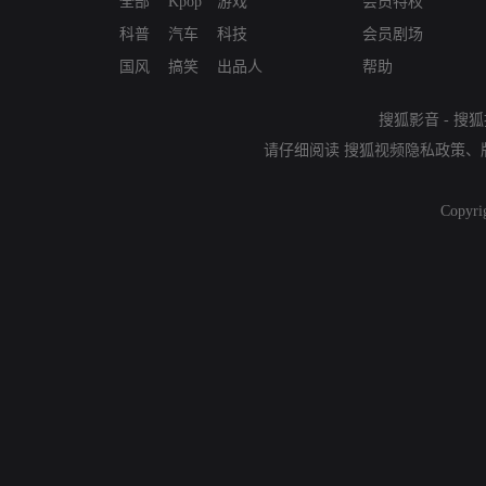
全部
Kpop
游戏
会员特权
科普
汽车
科技
会员剧场
国风
搞笑
出品人
帮助
搜狐影音
-
搜狐
请仔细阅读
搜狐视频隐私政策
、
Copyri