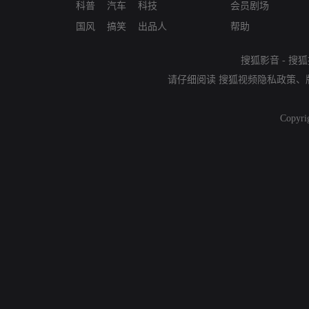
科普
汽车
科技
会员剧场
国风
搞笑
出品人
帮助
搜狐影音
-
搜狐
请仔细阅读
搜狐视频隐私政策
、
Copyri