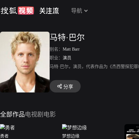
导航
马特·巴尔
别名：
Matt Barr
职业：
演员
马特·巴尔，演员，代表作品为《杰西警探犯罪
分享
全部作品
电视剧
电影
勇者
梦想边缘