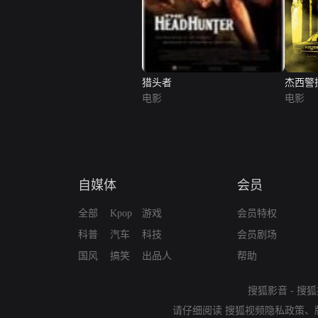
猎头者
杰西警
电影
件
电影
自媒体
会员
全部
Kpop
游戏
会员特权
科普
汽车
科技
会员剧场
国风
搞笑
出品人
帮助
搜狐影音
-
搜狐
请仔细阅读
搜狐视频隐私政策
、