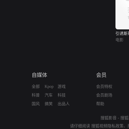
引诱斯
电影
自媒体
会员
全部
Kpop
游戏
会员特权
科普
汽车
科技
会员剧场
国风
搞笑
出品人
帮助
搜狐影音
-
搜狐
请仔细阅读
搜狐视频隐私政策
、