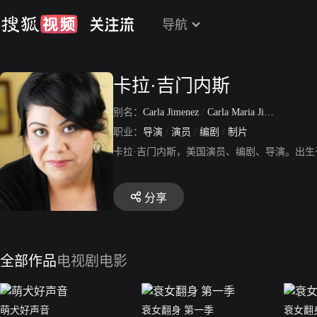
导航
卡拉·吉门内斯
别名：
Carla Jimenez
/
Carla Maria Jimenez
职业：
导演
/
演员
/
编剧
/
制片
卡拉·吉门内斯，美国演员、编剧、导演。出生于
分享
全部作品
电视剧
电影
萌犬好声音
衰女翻身 第一季
衰女翻