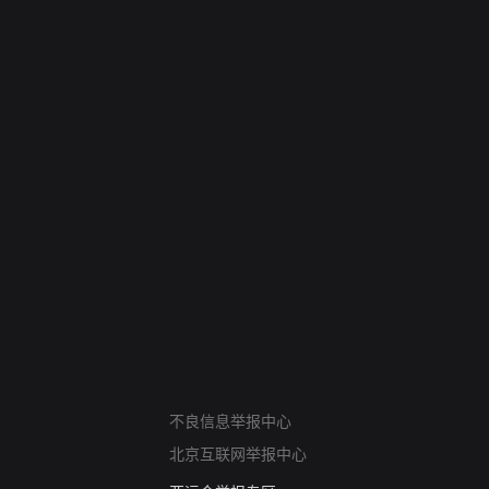
网络暴力有害信息举报
不良信息举报中心
12318 文化市场举报
北京互联网举报中心
算法推荐专项举报