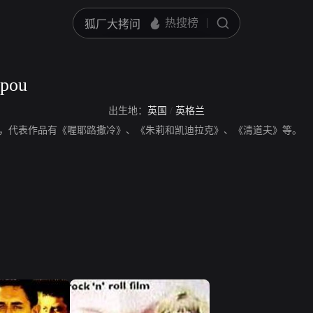
rpou
出生地：
英国
/
英格兰
rpou，演员，代表作品有《喔耶路撒冷》、《朱莉和凯迪拉克》、《清道夫》等。