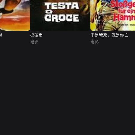
rd
掷硬币
不是我死，就是你亡
电影
电影