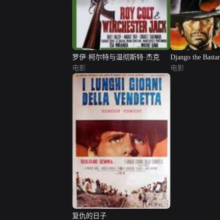
罗伊·柯尔特与温彻斯特·杰克
Django the Basta
电影
电影
复仇的日子