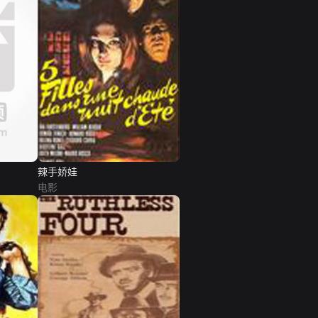
辣手娇娃
电影