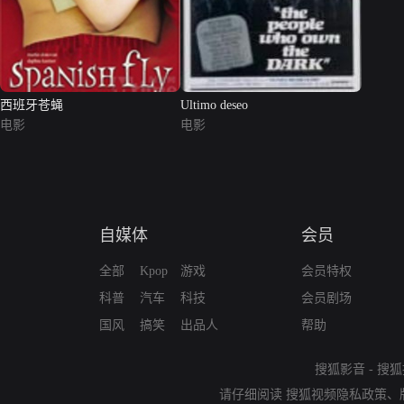
西班牙苍蝇
Ultimo deseo
电影
电影
自媒体
会员
全部
Kpop
游戏
会员特权
科普
汽车
科技
会员剧场
国风
搞笑
出品人
帮助
搜狐影音
-
搜狐
请仔细阅读
搜狐视频隐私政策
、