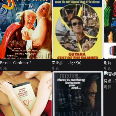
Bracula. Condemor 2
圭亚那：世纪罪案
谢莉
电影
电影
电影
莫妮卡
电影