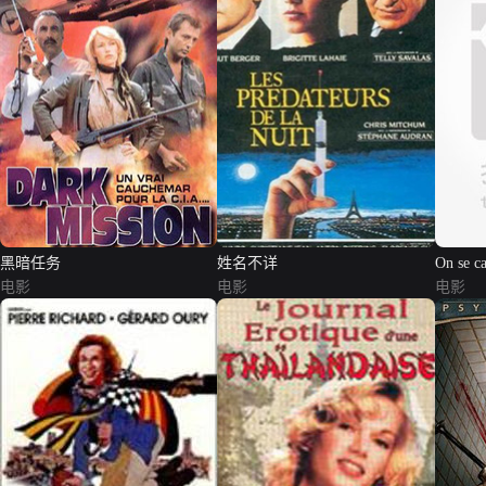
黑暗任务
姓名不详
On se ca
电影
电影
电影