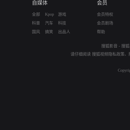
自媒体
会员
全部
Kpop
游戏
会员特权
科普
汽车
科技
会员剧场
国风
搞笑
出品人
帮助
搜狐影音
-
搜狐
请仔细阅读
搜狐视频隐私政策
、
Copyri