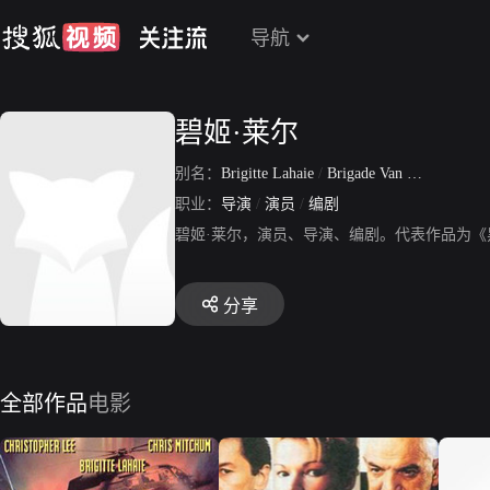
导航
碧姬·莱尔
别名：
Brigitte Lahaie
/
Brigade Van Meerhaegue
职业：
导演
/
演员
/
编剧
碧姬·莱尔，演员、导演、编剧。代表作品为
分享
全部作品
电影