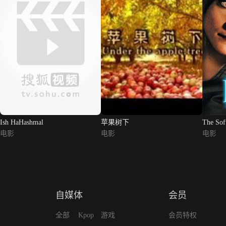
Ish HaHashmal
苹果树下
The Soft
电影
电影
电影
自媒体
会员
全部
Kpop
游戏
会员特权