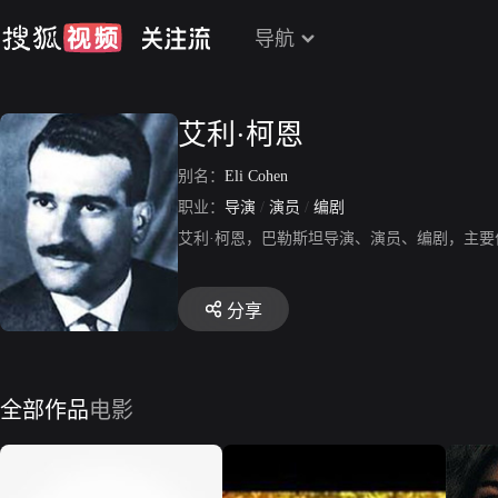
导航
艾利·柯恩
别名：
Eli Cohen
职业：
导演
/
演员
/
编剧
艾利·柯恩，巴勒斯坦导演、演员、编剧，主
分享
全部作品
电影