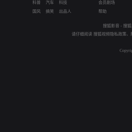
科普
汽车
科技
会员剧场
国风
搞笑
出品人
帮助
搜狐影音
-
搜狐
请仔细阅读
搜狐视频隐私政策
、
Copyri