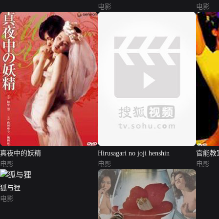
步者
电影
电影
真夜中的妖精
Hirusagari no joji henshin
官能教
电影
电影
电影
狐与狸
电影