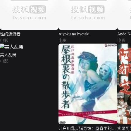
性的漂流者
Aiyoku no hyoteki
Ando No
电影
电影
sex no 
电影
美人乱舞
电影
江户川乱步猎奇馆：屋脊里的散
实录阿