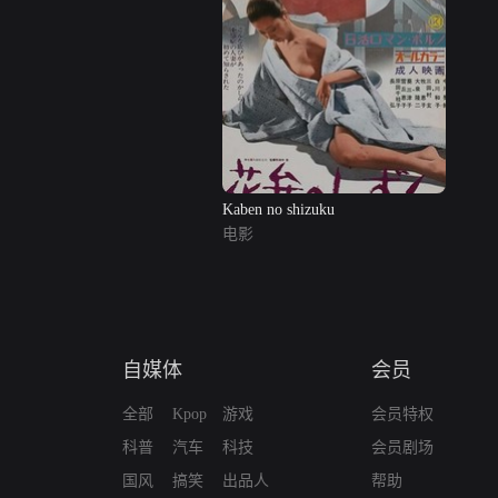
Kaben no shizuku
电影
自媒体
会员
全部
Kpop
游戏
会员特权
科普
汽车
科技
会员剧场
国风
搞笑
出品人
帮助