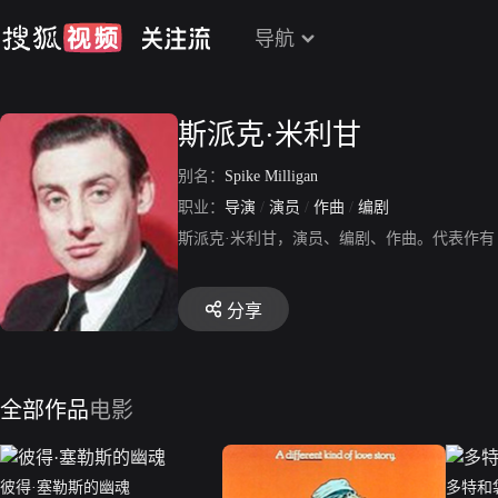
导航
斯派克·米利甘
别名：
Spike Milligan
职业：
导演
/
演员
/
作曲
/
编剧
斯派克·米利甘，演员、编剧、作曲。代表作
分享
全部作品
电影
彼得·塞勒斯的幽魂
多特和