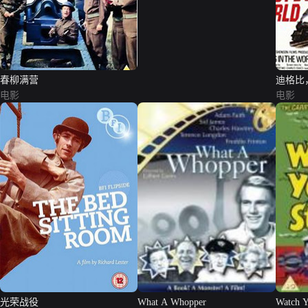
春柳满营
迪格比
电影
电影
光荣战役
What A Whopper
Watch Y