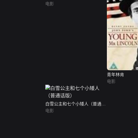
电影
青年林肯
电影
白雪公主和七个小矮人（普通话
版）
电影