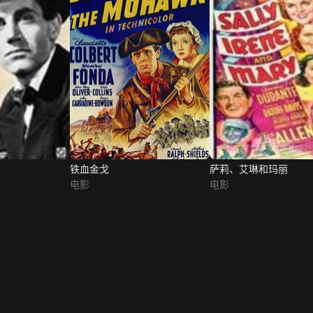
铁血金戈
萨莉、艾琳和玛丽
电影
电影