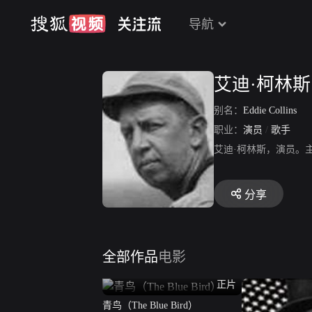
导航
艾迪·柯林斯
别名：
Eddie Collins
职业：
演员
/
歌手
艾迪·柯林斯，演员。
分享
全部作品
电影
正片
青鸟（The Blue Bird）