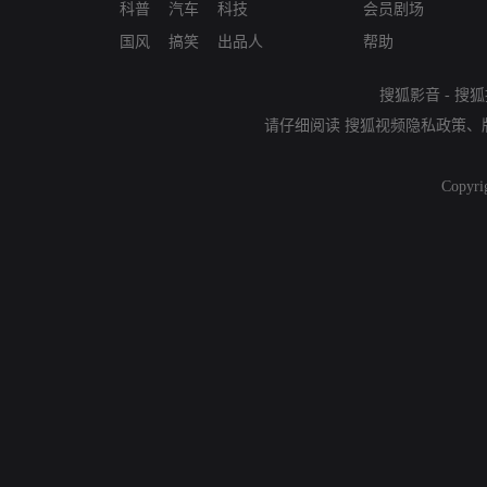
科普
汽车
科技
会员剧场
国风
搞笑
出品人
帮助
搜狐影音
-
搜狐
请仔细阅读
搜狐视频隐私政策
、
Copyri