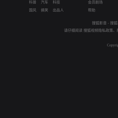
科普
汽车
科技
会员剧场
国风
搞笑
出品人
帮助
搜狐影音
-
搜狐
请仔细阅读
搜狐视频隐私政策
、
Copyri