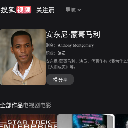
导航
安东尼·蒙哥马利
别名：
Anthony Montgomery
职业：
演员
安东尼·蒙哥马利，演员，代表作有《我为什
《大雨成灾》等。
分享
全部作品
电视剧
电影