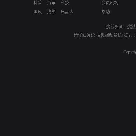
科普
汽车
科技
会员剧场
国风
搞笑
出品人
帮助
搜狐影音
-
搜狐
请仔细阅读
搜狐视频隐私政策
、
Copyri