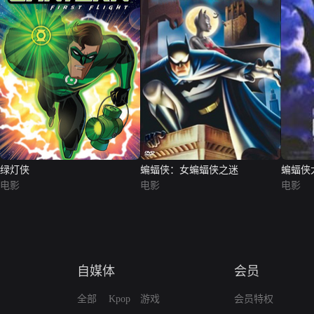
绿灯侠
蝙蝠侠：女蝙蝠侠之迷
蝙蝠侠
电影
电影
电影
自媒体
会员
全部
Kpop
游戏
会员特权