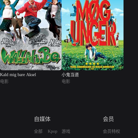
Kald mig bare Aksel
小鬼当道
电影
电影
自媒体
会员
全部
Kpop
游戏
会员特权