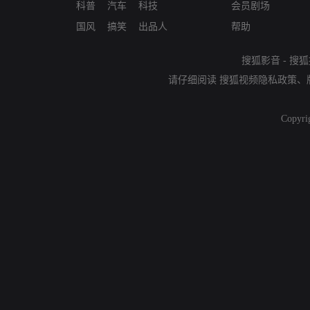
科普
汽车
科技
会员剧场
国风
搞笑
出品人
帮助
搜狐影音
-
搜狐
请仔细阅读
搜狐视频隐私政策
、
Copyri