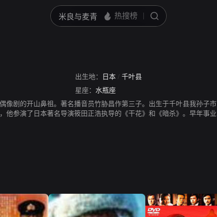
出生地：
日本
/
千叶县
星座：
水瓶座
偶像剧的开山鼻祖。著名播音员竹胁昌作第三子。出生于千叶县我孙子市
，他参演了日本著名导演筱田正浩执导的《干花》和《暗杀》。早年事业
年得以康复重返演艺圈，并写下患病到康复的心路历程勉励大众。2011年8
姿三四郎》、《三口之家》，为广大中国观众熟知喜爱。2011年8月21