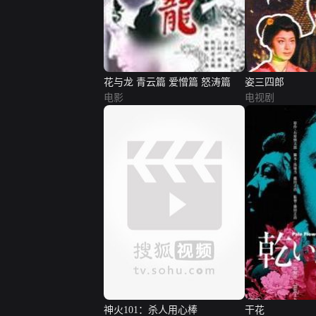
花与龙 青云篇 爱憎篇 怒涛篇
姿三四郎
电影
电视剧
神火101：杀人用心棒
干花