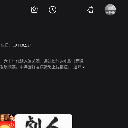
生日：
1944.02.17
，六十年代踏入演艺圈，通过松竹的电影《而且
展开
发展顺遂，中年因好友病逝患上忧郁症，后在家
月21日因小脑出血去世，终年67岁。国内八十年
日下午，竹胁无我因脑出血在东京都内的医院去世。