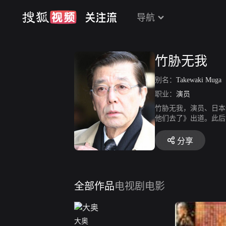
导航
竹胁无我
别名：
Takewaki Muga
职业：
演员
竹胁无我，演员、日本
他们去了》出道。此后
人鼓励下，医院治疗八
代曾翻译引进其作品《
分享
全部作品
电视剧
电影
大奥