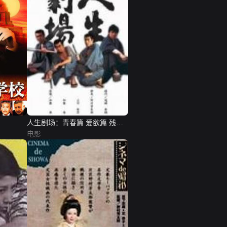
人生剧场：青春篇 爱欲篇 残侠
篇
电影