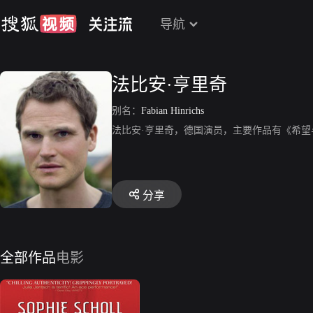
导航
法比安·亨里奇
别名：
Fabian Hinrichs
法比安·亨里奇，德国演员，主要作品有《希
分享
全部作品
电影