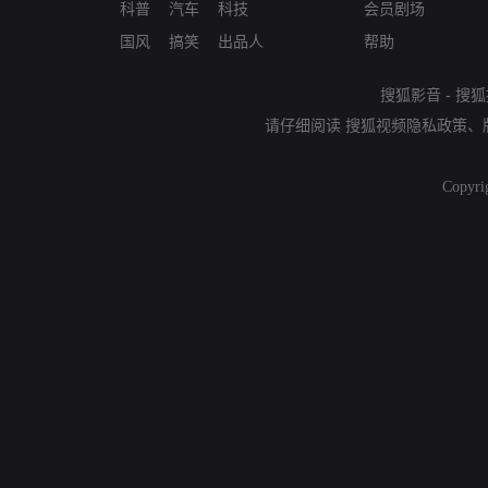
科普
汽车
科技
会员剧场
国风
搞笑
出品人
帮助
搜狐影音
-
搜狐
请仔细阅读
搜狐视频隐私政策
、
Copyri