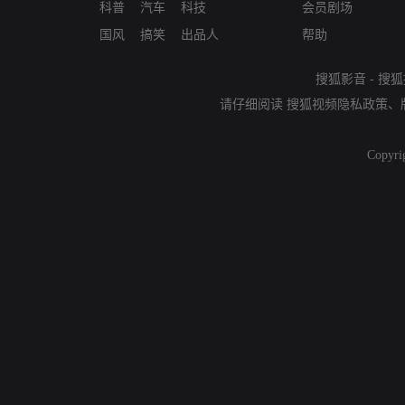
科普
汽车
科技
会员剧场
国风
搞笑
出品人
帮助
搜狐影音
-
搜狐
请仔细阅读
搜狐视频隐私政策
、
Copyri