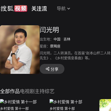
导航
闫光明
出生地：
中国
/
吉林
星座：
摩羯座
闫光明，二人转演员。在首届“赵本山杯二人
先生》、《乡村爱情变奏曲》等。
分享
全部作品
电视剧
主持综艺
乡村爱情 第十一部
乡村爱情 第十部