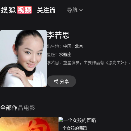
导航
李若思
出生地：
中国
/
北京
星座：
水瓶座
李若思，童星演员，主要作品有《漂亮主妇》
分享
全部作品
电影
一个女孩的舞蹈