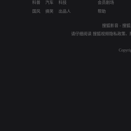
科普
汽车
科技
会员剧场
国风
搞笑
出品人
帮助
搜狐影音
-
搜狐
请仔细阅读
搜狐视频隐私政策
、
Copyri