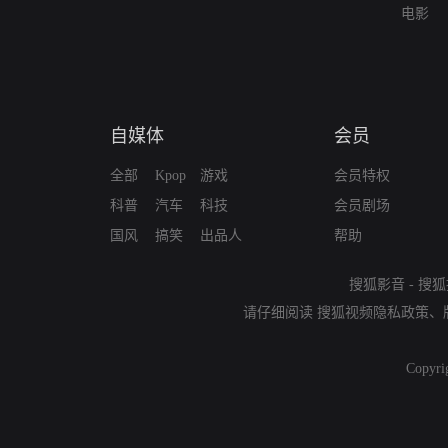
电影
自媒体
会员
全部
Kpop
游戏
会员特权
科普
汽车
科技
会员剧场
国风
搞笑
出品人
帮助
搜狐影音
-
搜狐
请仔细阅读
搜狐视频隐私政策
、
Copyri