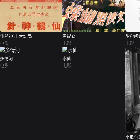
仙鹤神针 大结局
黑蝴蝶
脂粉间
电影
电影
电影
多情河
水仙
电影
电影
小凤仙