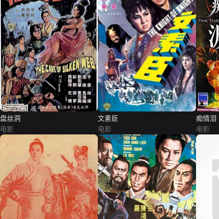
盘丝洞
文素臣
痴情泪
电影
电影
电影