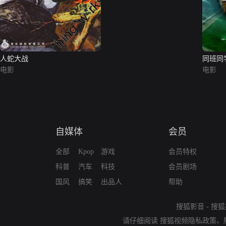
人蛇大战
同班同
电影
电影
自媒体
会员
全部
Kpop
游戏
会员特权
科普
汽车
科技
会员剧场
国风
搞笑
出品人
帮助
搜狐影音
-
搜狐
请仔细阅读
搜狐视频隐私政策
、