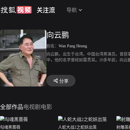
导航
向云鹏
别名：
Wan Pang Heung
向云鹏，出生于台湾，中国台湾男演员。曾获第
中，他的名字曾经如雷贯耳。20多年前，向云
获得了第17届台湾电影金马奖最佳男配角的称
奖。据台媒2月14日报道，向云鹏因肺炎去世，
分享
全部作品
电视剧
电影
勾魂黑蔷薇
人蛇大战2之蛇妖出笼
射雕英