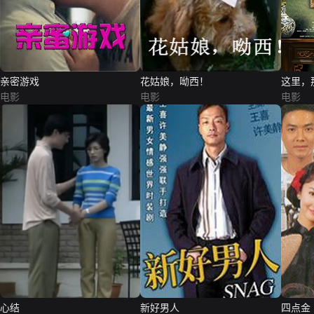
亲密游戏
花姑娘，呦西！
这里，
电影
电影
电影
心结
新好男人
四点金