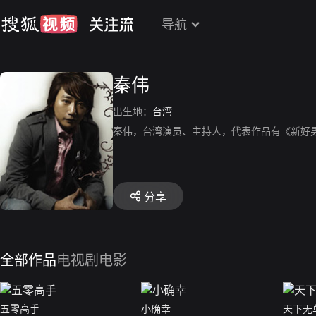
导航
秦伟
出生地：
台湾
秦伟，台湾演员、主持人，代表作品有《新好
分享
全部作品
电视剧
电影
五零高手
小确幸
天下无