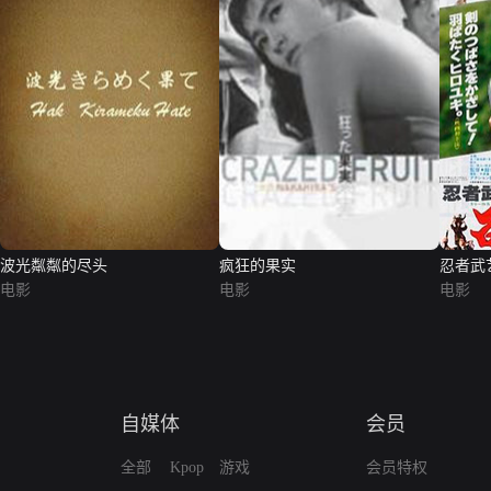
波光粼粼的尽头
疯狂的果实
忍者武
电影
电影
电影
自媒体
会员
全部
Kpop
游戏
会员特权