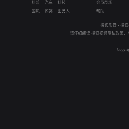
科普
汽车
科技
会员剧场
国风
搞笑
出品人
帮助
搜狐影音
-
搜狐
请仔细阅读
搜狐视频隐私政策
、
Copyri