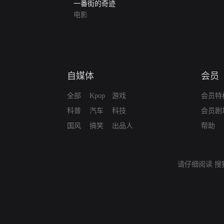
一番街的奇迹
电影
自媒体
会员
全部
Kpop
游戏
会员特
科普
汽车
科技
会员剧
国风
搞笑
出品人
帮助
请仔细阅读
搜