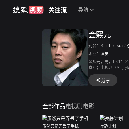
导航
金熙元
别名：
Kim Hae won
/
职业：
演员
金熙元，男，1971年
春》；电视剧《Angr
分享
全部作品
电视剧
电影
虽然只是弄丢了手机
寂静计划