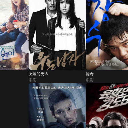
哭泣的男人
怆寿
电影
电影