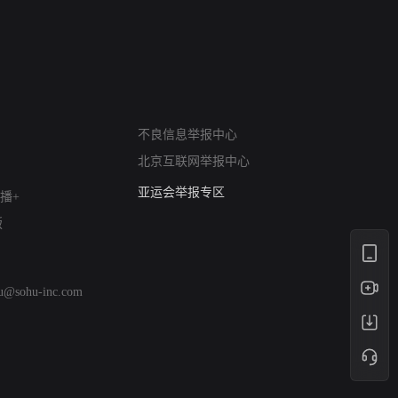
网络暴力有害信息举报
不良信息举报中心
12318 文化市场举报
北京互联网举报中心
算法推荐专项举报
亚运会举报专区
播+
涉历史虚无举报
版
网络谣言信息专项
涉政举报入口
涉未成年人举报
hu@sohu-inc.com
清朗自媒体乱象举报
涉民族宗教有害信息举报
清朗·生活服务类内容举报
清朗春节网络环境整治