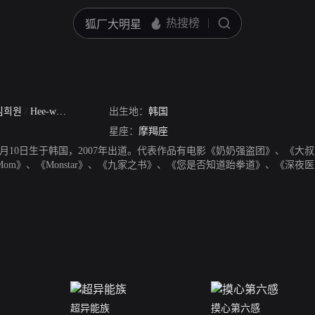
김희원
/
Hee-won Kim
出生地：
韩国
星座：
摩羯座
01月10日生于韩国，2007年出道。代表作品有电影《奶奶强盗团》、《
yMom》、《Monstar》、《九家之书》、《您是否知道跆拳道》、《深夜
超异能族
摸心第六感