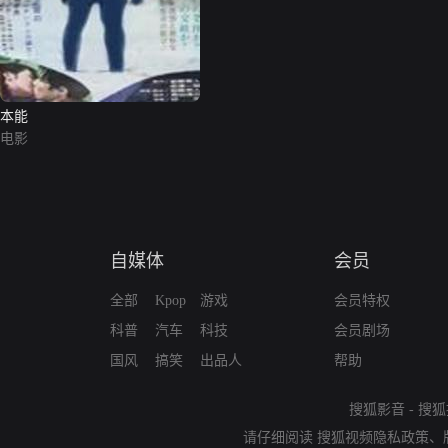
本能
电影
自媒体
会员
全部
Kpop
游戏
会员特权
科普
汽车
科技
会员剧场
国风
搞笑
出品人
帮助
搜狐影音
-
搜狐
请仔细阅读
搜狐视频隐私政策
、