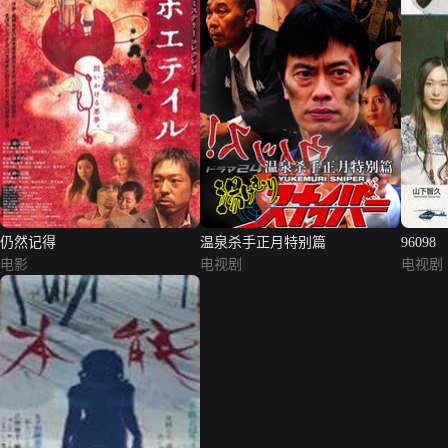
仍然记得
温泉杀手正月特别篇
96098
电影
电视剧
电视剧