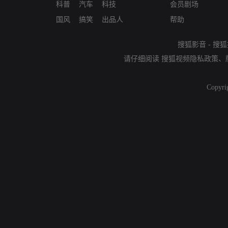
科普
汽车
科技
会员剧场
国风
搞笑
出品人
帮助
搜狐影音
-
搜狐
请仔细阅读
搜狐视频隐私政策
、
Copyri