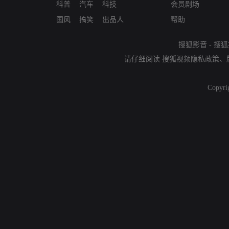
科普
汽车
科技
会员剧场
国风
搞笑
出品人
帮助
搜狐影音
-
搜狐
请仔细阅读
搜狐视频隐私政策
、
Copyri