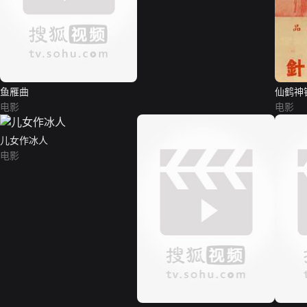
鱼雁曲
仙鹤神
电影
电影
儿女作冰人
电影