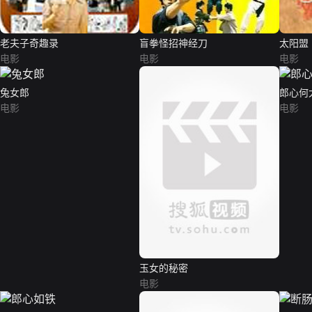
老夫子奇趣录
盲拳怪招神经刀
太阳盟
电影
电影
电影
兔女郎
郎心何
电影
电影
玉女的秘密
电影