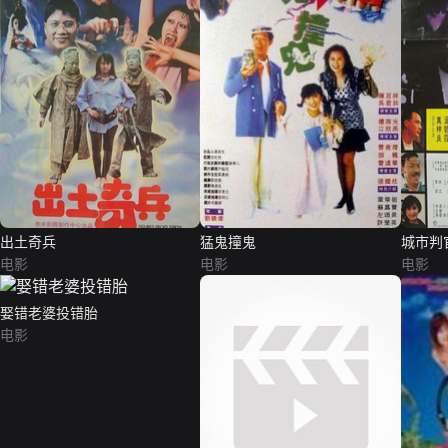
出土奇兵
猛鬼撞鬼
城市判
电影
电影
电影
娶错老婆投错胎
电影