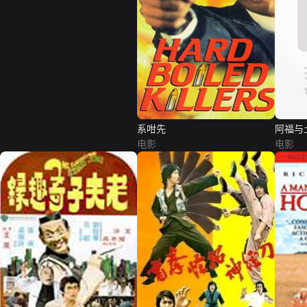
系咁先
阿福与
电影
电影