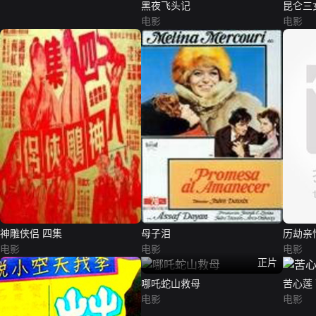
黑夜飞头记
昆仑三
电影
电影
神雕侠侣 四集
母子泪
历劫亲
电影
电影
电影
正片
哪吒蛇山救母
苦心莲
电影
电影