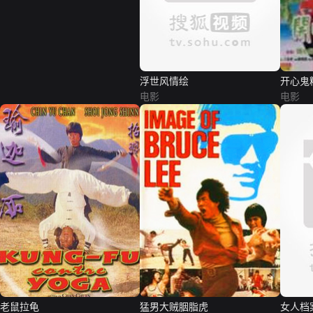
浮世风情绘
开心鬼
电影
电影
老鼠拉龟
猛男大贼胭脂虎
女人档