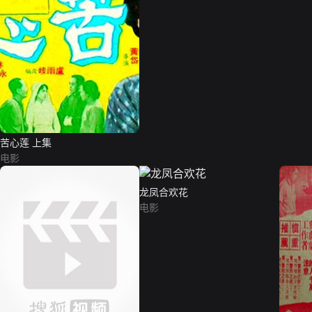
苦心莲 上集
电影
龙凤合欢花
电影