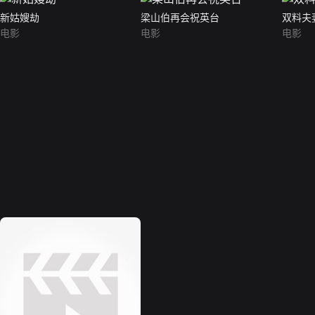
新姑嫂劫
梁山伯再会祝英台
双料夫
电影
电影
电影