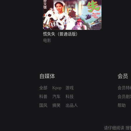
慌失失（普通话版）
电影
自媒体
会员
全部
Kpop
游戏
会员特
科普
汽车
科技
会员剧
国风
搞笑
出品人
帮助
请仔细阅读
搜