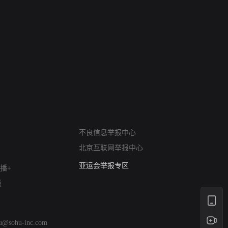
网络暴力有害信息举报
不良信息举报中心
12318 文化市场举报
北京互联网举报中心
算法推荐专项举报
亚运会举报专区
播+
涉历史虚无举报
版
网络谣言信息专项
涉政举报入口
涉未成年人举报
hu@sohu-inc.com