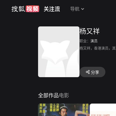
导航
杨又祥
职业：
演员
杨又祥，香港演员，其
分享
全部作品
电影