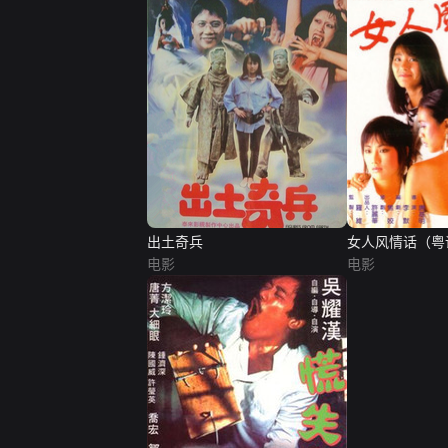
出土奇兵
女人风情话（粤
电影
电影