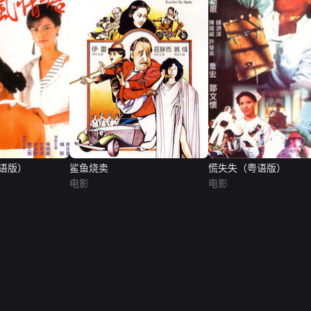
语版）
鲨鱼烧卖
慌失失（粤语版）
电影
电影