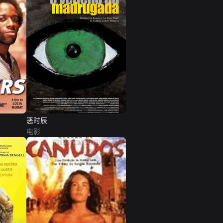
恶时辰
电影