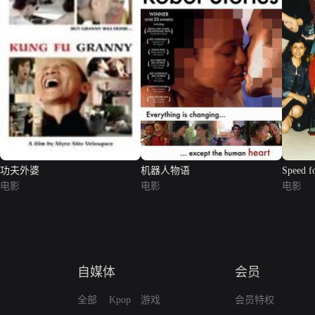
功夫外婆
机器人物语
Speed f
电影
电影
电影
自媒体
会员
全部
Kpop
游戏
会员特权