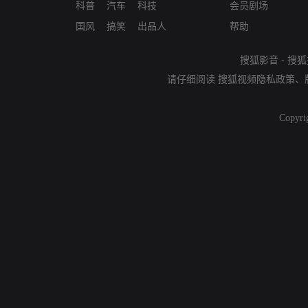
科普
汽车
科技
会员剧场
国风
搞笑
出品人
帮助
搜狐影音
-
搜狐
请仔细阅读
搜狐视频隐私政策
、
Copyri