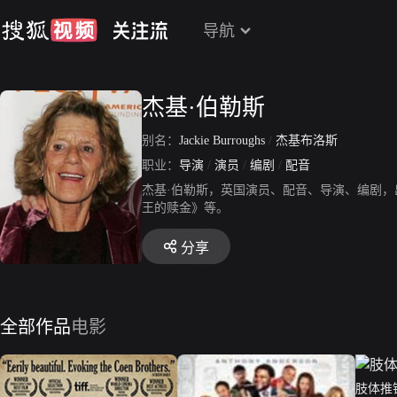
导航
杰基·伯勒斯
别名：
Jackie Burroughs
/
杰基布洛斯
职业：
导演
/
演员
/
编剧
/
配音
杰基·伯勒斯，英国演员、配音、导演、编剧，出
王的赎金》等。
分享
全部作品
电影
肢体推