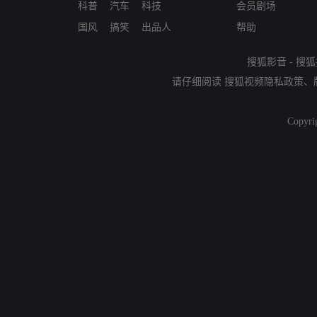
科普
汽车
科技
会员剧场
国风
搞笑
出品人
帮助
搜狐影音
-
搜狐
请仔细阅读
搜狐视频隐私政策
、
Copyri