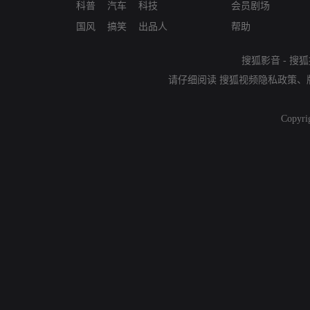
科普
汽车
科技
会员剧场
国风
搞笑
出品人
帮助
搜狐影音
-
搜狐
请仔细阅读
搜狐视频隐私政策
、
Copyri