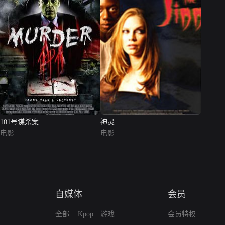
101号谋杀案
神灵
电影
电影
自媒体
会员
全部
Kpop
游戏
会员特权